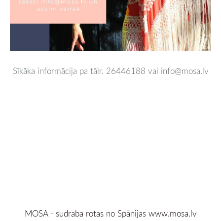
Sīkāka informācija pa tālr. 26446188 vai info@mosa.lv
MOSA - sudraba rotas no Spānijas
www.mosa.lv