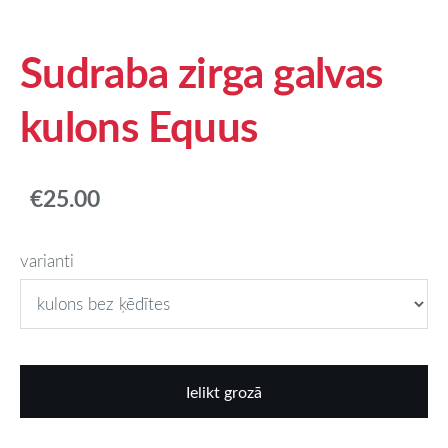
Sudraba zirga galvas
kulons Equus
€25.00
varianti
Ielikt grozā