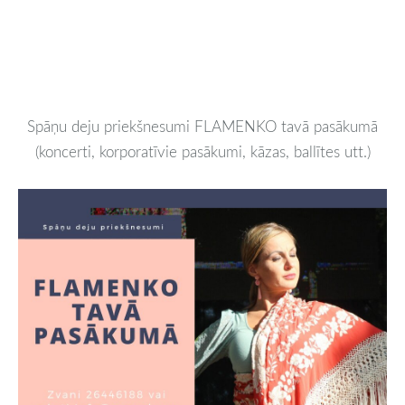
Spāņu deju priekšnesumi FLAMENKO tavā pasākumā
(koncerti, korporatīvie pasākumi, kāzas, ballītes utt.)