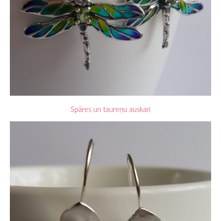
Spāres un taureņu auskari