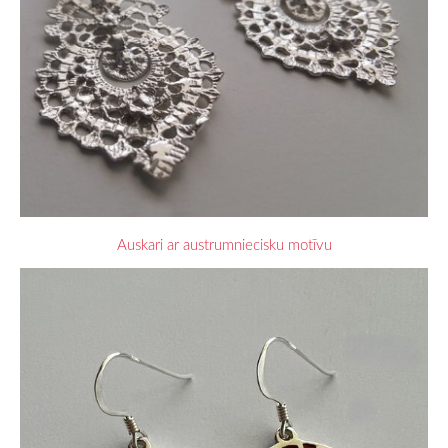
Auskari ar austrumniecisku motīvu