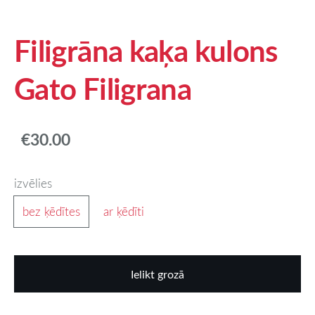
Filigrāna kaķa kulons
Gato Filigrana
€30.00
izvēlies
bez ķēdītes
ar ķēdīti
Ielikt grozā