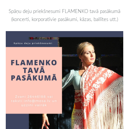
Spāņu deju priekšnesumi FLAMENKO tavā pasākumā
(koncerti, korporatīvie pasākumi, kāzas, ballītes utt.)