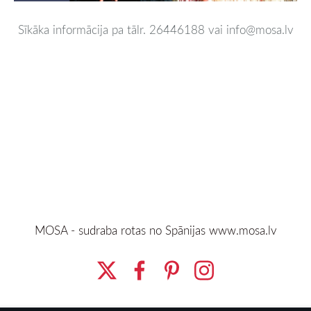
Sīkāka informācija pa tālr. 26446188 vai info@mosa.lv
MOSA - sudraba rotas no Spānijas
www.mosa.lv