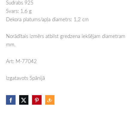
Sudrabs 925
Svars: 1,6 g
Dekora platums/apļa diametrs: 1,2 cm
Norādītais izmērs atbilst gredzena iekšējam diametram
mm.
Art: M-77042
Izgatavots Spānijā