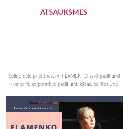
ATSAUKSMES
Spāņu deju priekšnesumi FLAMENKO tavā pasākumā
(koncerti, korporatīvie pasākumi, kāzas, ballītes utt.)