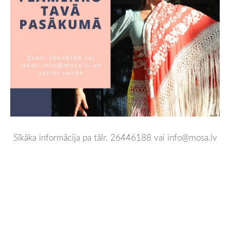
Sīkāka informācija pa tālr. 26446188 vai info@mosa.lv