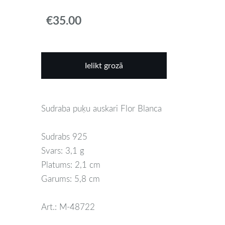
€35.00
Ielikt grozā
Sudraba puķu auskari Flor Blanca
Sudrabs 925
Svars: 3,1 g
Platums: 2,1 cm
Garums: 5,8 cm
Art.: M-48722