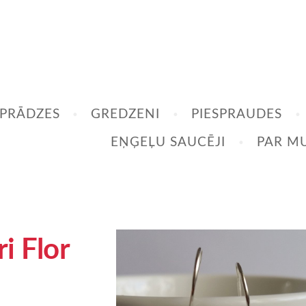
PRĀDZES
GREDZENI
PIESPRAUDES
EŅĢEĻU SAUCĒJI
PAR M
i Flor