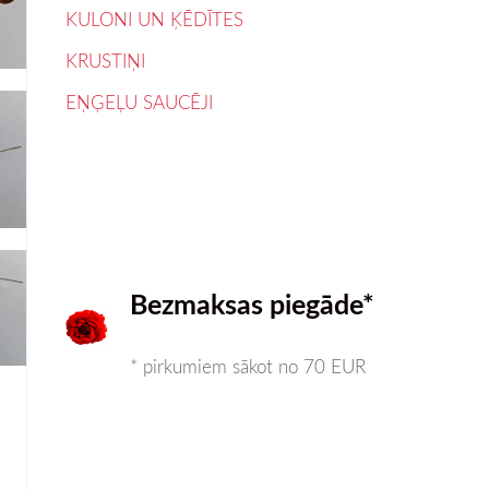
KULONI UN ĶĒDĪTES
KRUSTIŅI
EŅĢEĻU SAUCĒJI
Bezmaksas piegāde*
* pirkumiem sākot no 70 EUR