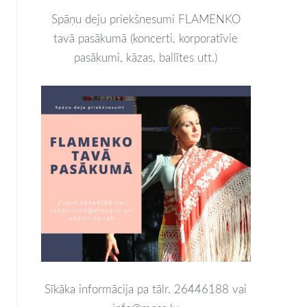
Spāņu deju priekšnesumi FLAMENKO
tavā pasākumā (koncerti, korporatīvie
pasākumi, kāzas, ballītes utt.)
Sīkāka informācija pa tālr. 26446188 vai