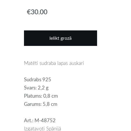
€30.00
Ielikt grozā
Matēti sudraba lapas auskari
Sudrabs 925
Svars: 2,2 g
Platums: 0,8 cm
Garums: 5,8 cm
Art.: M-48752
Izgatavoti Spānijā