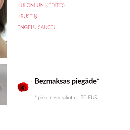
KULONI UN ĶĒDĪTES
KRUSTIŅI
EŅĢEĻU SAUCĒJI
Bezmaksas piegāde*
* pirkumiem sākot no 70 EUR