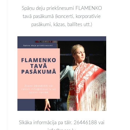
Spāņu deju priekšnesumi FLAMENKO
tavā pasākumā (koncerti, korporatīvie
pasākumi, kāzas, ballītes utt.)
Sīkāka informācija pa tālr. 26446188 vai