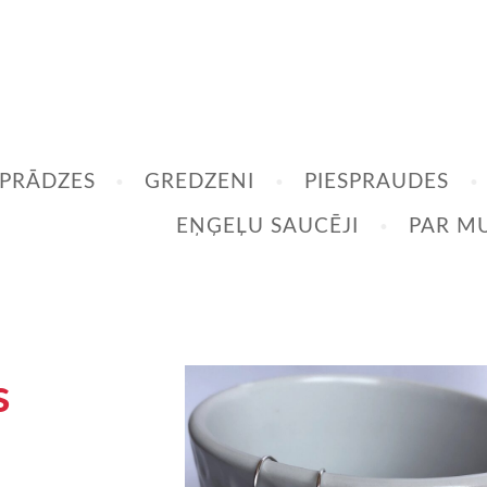
PRĀDZES
GREDZENI
PIESPRAUDES
EŅĢEĻU SAUCĒJI
PAR M
s