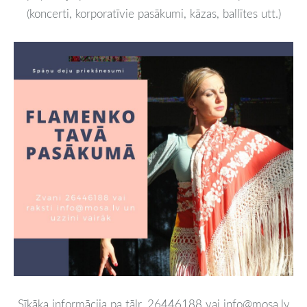
(koncerti, korporatīvie pasākumi, kāzas, ballītes utt.)
Sīkāka informācija pa tālr. 26446188 vai info@mosa.lv