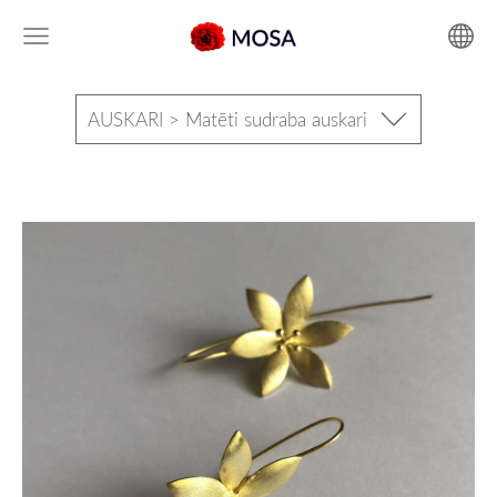
AUSKARI > Matēti sudraba auskari