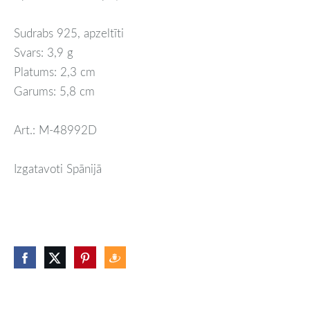
Sudrabs 925, apzeltīti
Svars: 3,9 g
Platums: 2,3 cm
Garums: 5,8 cm
Art.: M-48992D
Izgatavoti Spānijā