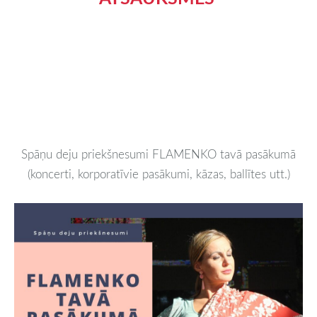
Spāņu deju priekšnesumi FLAMENKO tavā pasākumā
(koncerti, korporatīvie pasākumi, kāzas, ballītes utt.)