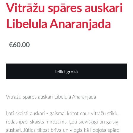
Vitrāžu spāres auskari
Libelula Anaranjada
€60.00
Ielikt grozā
Vitrāžu spāres auskari Libelula Anaranjada
Ļoti skaisti auskari - gaismai krītot caur vitrāžu stiklu,
rodas īpaši skaists mirdzums. Ļoti sievišķīgi un gaisīgi
auskari. Jūties tikpat brīva un viegla kā lidojoša spāre!