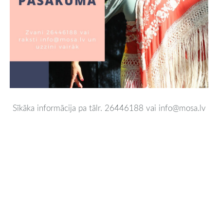
Sīkāka informācija pa tālr. 26446188 vai info@mosa.lv