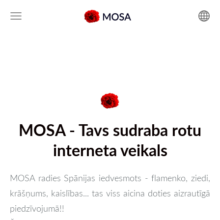
MOSA - Tavs sudraba rotu
interneta veikals
MOSA radies Spānijas iedvesmots - flamenko, ziedi,
krāšņums, kaislības... tas viss aicina doties aizrautīgā
piedzīvojumā!!