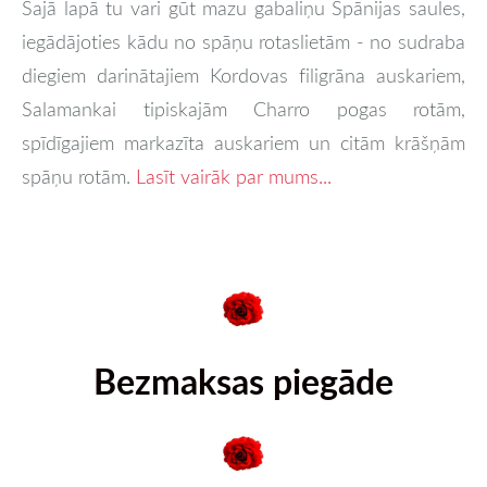
Šajā lapā tu vari gūt mazu gabaliņu Spānijas saules,
iegādājoties kādu no spāņu rotaslietām - no sudraba
diegiem darinātajiem Kordovas filigrāna auskariem,
Salamankai tipiskajām Charro pogas rotām,
spīdīgajiem markazīta auskariem un citām krāšņām
spāņu rotām.
Lasīt vairāk par mums...
Bezmaksas piegāde